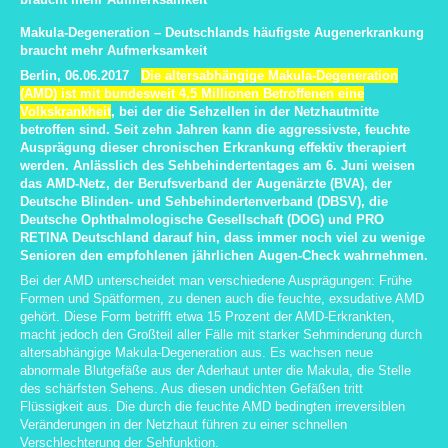
Makula-Degeneration – Deutschlands häufigste Augenerkrankung
braucht mehr Aufmerksamkeit
Berlin, 06.06.2017
Die altersabhängige Makula-Degeneration
(AMD) ist mit bundesweit 4,5 Millionen Betroffenen eine
Volkskrankheit
, bei der die Sehzellen in der Netzhautmitte
betroffen sind. Seit zehn Jahren kann die aggressivste, feuchte
Ausprägung dieser chronischen Erkrankung effektiv therapiert
werden. Anlässlich des Sehbehindertentages am 6. Juni weisen
das AMD-Netz, der Berufsverband der Augenärzte (BVA), der
Deutsche Blinden- und Sehbehindertenverband (DBSV), die
Deutsche Ophthalmologische Gesellschaft (DOG) und PRO
RETINA Deutschland darauf hin, dass immer noch viel zu wenige
Senioren den empfohlenen jährlichen Augen-Check wahrnehmen.
Bei der AMD unterscheidet man verschiedene Ausprägungen: Frühe
Formen und Spätformen, zu denen auch die feuchte, exsudative AMD
gehört. Diese Form betrifft etwa 15 Prozent der AMD-Erkrankten,
macht jedoch den Großteil aller Fälle mit starker Sehminderung durch
altersabhängige Makula-Degeneration aus. Es wachsen neue
abnormale Blutgefäße aus der Aderhaut unter die Makula, die Stelle
des schärfsten Sehens. Aus diesen undichten Gefäßen tritt
Flüssigkeit aus. Die durch die feuchte AMD bedingten irreversiblen
Veränderungen in der Netzhaut führen zu einer schnellen
Verschlechterung der Sehfunktion.