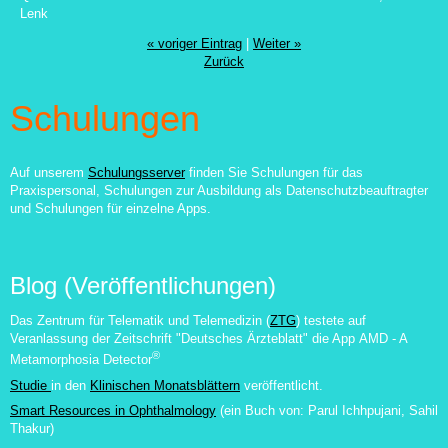
Lenk
« voriger Eintrag
|
Weiter »
Zurück
Schulungen
Auf unserem
Schulungsserver
finden Sie Schulungen für das
Praxispersonal, Schulungen zur Ausbildung als Datenschutzbeauftragter
und Schulungen für einzelne Apps.
Blog (Veröffentlichungen)
Das Zentrum für Telematik und Telemedizin (
ZTG
) testete auf
Veranlassung der Zeitschrift "Deutsches Ärzteblatt" die App
AMD - A
®
Metamorphosia Detector
Studie
in den
Klinischen Monatsblättern
veröffentlicht.
Smart Resources in Ophthalmology
(ein Buch von:
Parul Ichhpujani, Sahil
Thakur
)