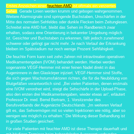
Erstes Anzeichen einer
feuchten AMD
ist oftmals ein verzerrtes
Sehen
. Gerade Linien werden krumm und gebogen wahrgenommen.
Weitere Alarmsignale sind springende Buchstaben, Unschärfen in der
Mitte des normalen Sehfeldes oder dunkle Flecken beim Zeitunglesen.
Schreitet eine AMD fort, bleibt das Sehen im Randbereich zwar
erhalten, sodass eine Orientierung in bekannter Umgebung möglich
ist. Gesichter und Buchstaben zu erkennen, fällt jedoch zunehmend
schwerer oder gelingt gar nicht mehr. Je nach Verlauf der Erkrankung
bleiben im Spätstadium nur noch wenige Prozent Sehfähigkeit.
Die feuchte Form kann seit zehn Jahren mit intravitrealen operativen
Medikamentengaben (IVOM) behandelt werden. Hierbei werden
sogenannte VEGF-Hemmer mit einer feinen Nadel direkt in das
Augeninnere in den Glaskörper injiziert. VEGF-Hemmer sind Stoffe,
die sich gegen Wachstumsfaktoren richten, die für die Neubildung von
Blutgefäßen verantwortlich sind. „Bei vielen Patienten, denen erstmals
eine IVOM verordnet wird, steigt die Sehschärfe in der Upload-Phase,
also den ersten drei Medikamentengaben, wieder etwas an“, erläutert
Professor Dr. med. Bernd Bertram, 1. Vorsitzender des
Berufsverbands der Augenärzte Deutschlands. „Im weiteren Verlauf
gilt es, das Sehvermögen mit so vielen Injektionen wie nötig, aber so
wenigen wie möglich zu erhalten.“ Die Wirkung dieser Behandlung ist
in großen Studien gesichert.
Für viele Patienten mit feuchter AMD ist diese Therapie dauerhaft und