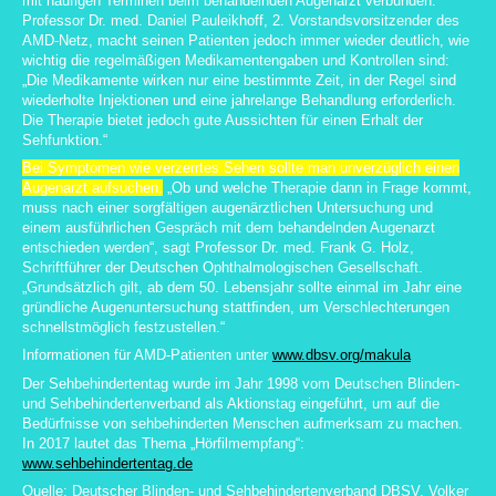
mit häufigen Terminen beim behandelnden Augenarzt verbunden.
Professor Dr. med. Daniel Pauleikhoff, 2. Vorstandsvorsitzender des
AMD-Netz, macht seinen Patienten jedoch immer wieder deutlich, wie
wichtig die regelmäßigen Medikamentengaben und Kontrollen sind:
„Die Medikamente wirken nur eine bestimmte Zeit, in der Regel sind
wiederholte Injektionen und eine jahrelange Behandlung erforderlich.
Die Therapie bietet jedoch gute Aussichten für einen Erhalt der
Sehfunktion.“
Bei Symptomen wie verzerrtes Sehen sollte man unverzüglich einen
Augenarzt aufsuchen.
„Ob und welche Therapie dann in Frage kommt,
muss nach einer sorgfältigen augenärztlichen Untersuchung und
einem ausführlichen Gespräch mit dem behandelnden Augenarzt
entschieden werden“, sagt Professor Dr. med. Frank G. Holz,
Schriftführer der Deutschen Ophthalmologischen Gesellschaft.
„Grundsätzlich gilt, ab dem 50. Lebensjahr sollte einmal im Jahr eine
gründliche Augenuntersuchung stattﬁnden, um Verschlechterungen
schnellstmöglich festzustellen.“
Informationen für AMD-Patienten unter
www.dbsv.org/makula
Der Sehbehindertentag wurde im Jahr 1998 vom Deutschen Blinden-
und Sehbehindertenverband als Aktionstag eingeführt, um auf die
Bedürfnisse von sehbehinderten Menschen aufmerksam zu machen.
In 2017 lautet das Thema „Hörfilmempfang“:
www.sehbehindertentag.de
Quelle: Deutscher Blinden- und Sehbehindertenverband DBSV, Volker