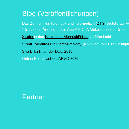
Blog (Veröffentlichungen)
Das Zentrum für Telematik und Telemedizin (
ZTG
) testete auf V
"Deutsches Ärzteblatt" die App
AMD - A Metamorphosia Detecto
Studie
in den
Klinischen Monatsblättern
veröffentlicht.
Smart Resources in Ophthalmology
(ein Buch von:
Parul Ichhpu
Shark-Tank auf der DOC 2018
Online-Poster
auf der ARVO 2020
Partner