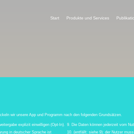
Start
Produkte und Services
Publikati
twickeln wir unsere App und Programm nach den folgenden Grundsätzen.
itergabe explizit einwilligen (Opt-In).
9. Die Daten können jederzeit vom Nut
rung in deutscher Sprache ist
10. (entfällt: siehe 9): der Nutzer m