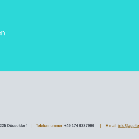
en
0225 Düsseldorf
| Telefonnummer:
+49 174 9337996
| E-mail:
info@app4e