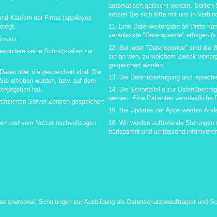
automatisch gelöscht werden. Sollten
setzen Sie sich bitte mit uns in Verbin
und Käufern der Firma (app4eyes
elegt.
11. Eine Datenweitergabe an Dritte ka
veranlasste "Datenspende" erfolgen (s.
insatz.
12. Bei jeder "Datenspende" sind die B
esondere keine Schnittstellen zur
sie an wen, zu welchem Zweck weiterg
gespeichert werden.
aten über sie gespeichert sind. Die
13. Die Datenübertragung und -speiche
 Sie erhoben wurden, bzw. auf dem
tergegeben hat.
14. Die Schnittstelle zur Datenübertra
werden. Eine Patienten verständliche 
rtifizierten Server-Zentren gespeichert
15. Bei Updates der Apps werden Änderu
olliert und vom Nutzer nachvollzogen
16. Wir werden auftretende Störungen 
transparent und umfassend informiere
axispersonal, Schulungen zur Ausbildung als Datenschutzbeauftragter und Sc