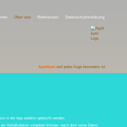
onen
Über uns
Referenzen
Datenschutzerklärung
App4eyes
weil jedes Auge besonders ist
zer in der App selektiv gelöscht werden.
uss ein Verfallsdatum vorgeben können, nach dem seine Daten