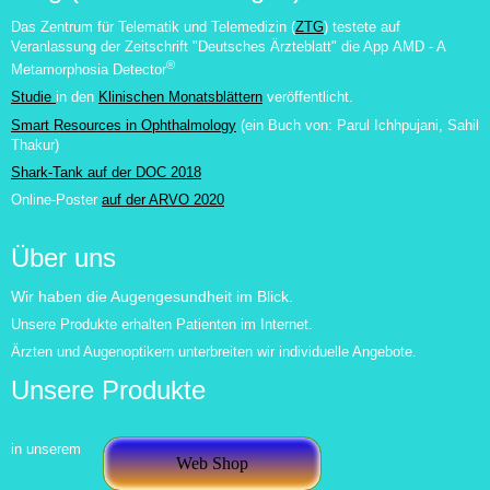
Das Zentrum für Telematik und Telemedizin (
ZTG
) testete auf
Veranlassung der Zeitschrift "Deutsches Ärzteblatt" die App
AMD - A
®
Metamorphosia Detector
Studie
in den
Klinischen Monatsblättern
veröffentlicht.
Smart Resources in Ophthalmology
(ein Buch von:
Parul Ichhpujani, Sahil
Thakur
)
Shark-Tank auf der DOC 2018
Online-Poster
auf der ARVO 2020
Über uns
Wir haben die Augengesundheit im Blick.
Unsere Produkte erhalten Patienten im Internet.
Ärzten und Augenoptikern unterbreiten wir individuelle Angebote.
Unsere Produkte
in unserem
Web Shop