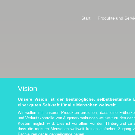
Start
Produkte und Servi
Vision
Unsere Vision ist der bestmögliche, selbstbestimmte E
einer guten Sehkraft für alle Menschen weltweit.
Wir wollen mit unseren Produkten erreichen, dass eine Früherk
und Verlaufskontrolle von Augenerkrankungen weltweit zu den geri
Kosten möglich wird. Dies ist vor allem vor dem Hintergrund zu 
dass die meisten Menschen weltweit keinen einfachen Zugang 
Fachleuten der Augenheilkunde haben.