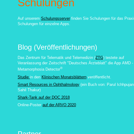
Schulungen
Auf unserem
Schulungsserver
finden Sie Schulungen für das Praxi
Schulungen für einzelne Apps.
Blog (Veröffentlichungen)
Das Zentrum für Telematik und Telemedizin (
ZTG
) testete auf
Veranlassung der Zeitschrift "Deutsches Ärzteblatt" die App
AMD -
®
Metamorphosia Detector
Studie
in den
Klinischen Monatsblättern
veröffentlicht.
Smart Resources in Ophthalmology
(ein Buch von:
Parul Ichhpujan
Sahil Thakur
)
Shark-Tank auf der DOC 2018
Online-Poster
auf der ARVO 2020
Partner