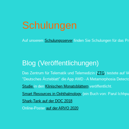
Schulungen
Auf unserem
Schulungsserver
finden Sie Schulungen für das Pr
Blog (Veröffentlichungen)
Das Zentrum für Telematik und Telemedizin (
ZTG
) testete auf V
"Deutsches Ärzteblatt" die App
AMD - A Metamorphosia Detecto
Studie
in den
Klinischen Monatsblättern
veröffentlicht.
Smart Resources in Ophthalmology
(ein Buch von:
Parul Ichhpu
Shark-Tank auf der DOC 2018
Online-Poster
auf der ARVO 2020