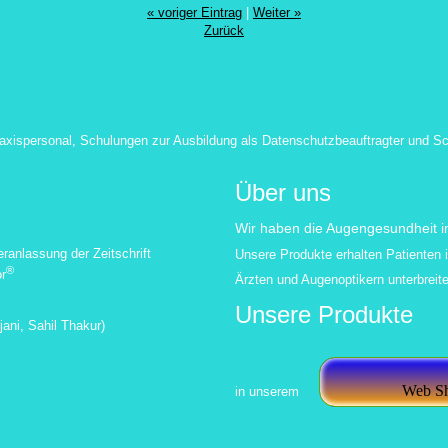
« voriger Eintrag
|
Weiter »
Zurück
axispersonal, Schulungen zur Ausbildung als Datenschutzbeauftragter und Sc
Über uns
Wir haben die Augengesundheit im
eranlassung der Zeitschrift
Unsere Produkte erhalten Patienten i
®
r
Ärzten und Augenoptikern unterbreite
Unsere Produkte
jani, Sahil Thakur
)
Web S
in unserem