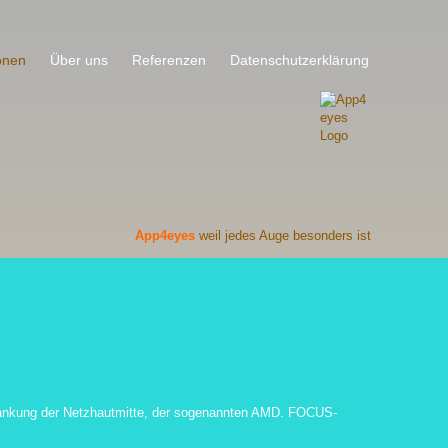
onen
Über uns
Referenzen
Datenschutzerklärung
App4eyes
weil jedes Auge besonders ist
rkrankung der Netzhautmitte, der sogenannten AMD. FOCUS-