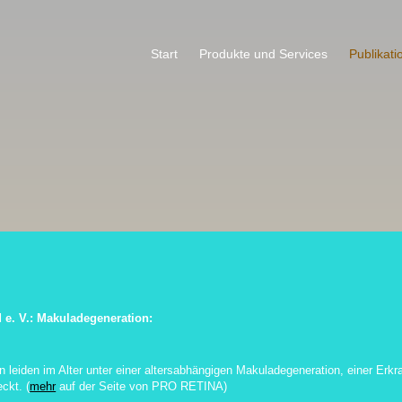
Start
Produkte und Services
Publikati
e. V.
: Makuladegeneration:
rn leiden im Alter unter einer altersabhängigen Makuladegeneration, einer E
ckt. (
mehr
auf der Seite von PRO RETINA)