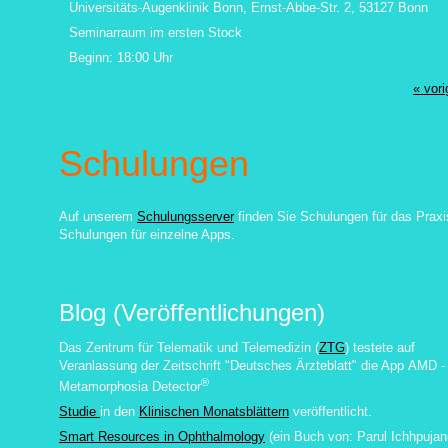
Universitäts-Augenklinik Bonn, Ernst-Abbe-Str. 2, 53127 Bonn
Seminarraum im ersten Stock
Beginn: 18:00 Uhr
« vori
Schulungen
Auf unserem
Schulungsserver
finden Sie Schulungen für das Praxi
Schulungen für einzelne Apps.
Blog (Veröffentlichungen)
Das Zentrum für Telematik und Telemedizin (
ZTG
) testete auf
Veranlassung der Zeitschrift "Deutsches Ärzteblatt" die App
AMD -
®
Metamorphosia Detector
Studie
in den
Klinischen Monatsblättern
veröffentlicht.
Smart Resources in Ophthalmology
(ein Buch von:
Parul Ichhpujan