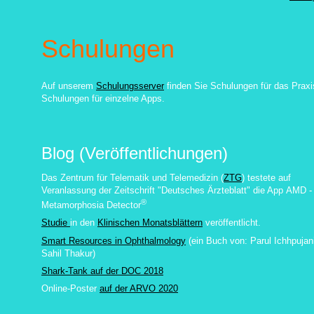
Schulungen
Auf unserem
Schulungsserver
finden Sie Schulungen für das Praxi
Schulungen für einzelne Apps.
Blog (Veröffentlichungen)
Das Zentrum für Telematik und Telemedizin (
ZTG
) testete auf
Veranlassung der Zeitschrift "Deutsches Ärzteblatt" die App
AMD -
®
Metamorphosia Detector
Studie
in den
Klinischen Monatsblättern
veröffentlicht.
Smart Resources in Ophthalmology
(ein Buch von:
Parul Ichhpujan
Sahil Thakur
)
Shark-Tank auf der DOC 2018
Online-Poster
auf der ARVO 2020