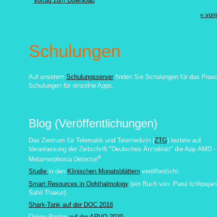
Votrag zum Download
« vori
Schulungen
Auf unserem
Schulungsserver
finden Sie Schulungen für das Praxi
Schulungen für einzelne Apps.
Blog (Veröffentlichungen)
Das Zentrum für Telematik und Telemedizin (
ZTG
) testete auf
Veranlassung der Zeitschrift "Deutsches Ärzteblatt" die App
AMD -
®
Metamorphosia Detector
Studie
in den
Klinischen Monatsblättern
veröffentlicht.
Smart Resources in Ophthalmology
(ein Buch von:
Parul Ichhpujan
Sahil Thakur
)
Shark-Tank auf der DOC 2018
Online-Poster
auf der ARVO 2020